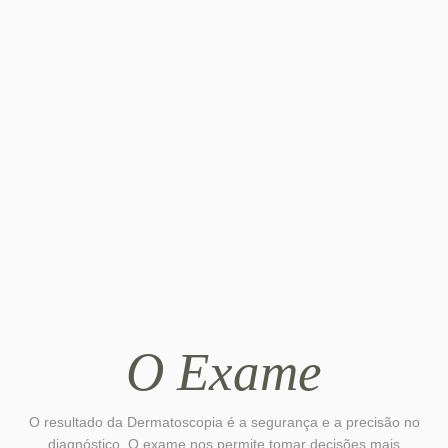
Ao fornecer uma visão detalhada das lesões, o exame
ajuda a diferenciar lesões benignas das suspeitas,
evitando a remoção cirúrgica e a realização de biópsias
em muitos casos.
Exame Rápido e Indolor
A dermatoscopia é um exame totalmente indolor, rápido
e seguro, que pode ser realizado em todas as idades
durante a consulta de rotina.
O Exame
O resultado da Dermatoscopia é a segurança e a precisão no
diagnóstico. O exame nos permite tomar decisões mais